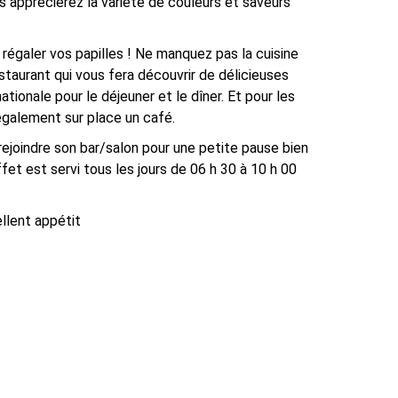
us apprécierez la variété de couleurs et saveurs
 régaler vos papilles ! Ne manquez pas la cuisine
staurant qui vous fera découvrir de délicieuses
nationale pour le déjeuner et le dîner. Et pour les
́galement sur place un café.
̀ rejoindre son bar/salon pour une petite pause bien
uffet est servi tous les jours de 06 h 30 à 10 h 00
llent appétit