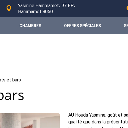
Yasmine Hammamet، 97 BP،
Hammamet 8050.
CHAMBRES
OFFRES SPÉCIALES
S
ts et bars
bars
AU Houda Yasmine, goût et sav
qualité que dans la présentat